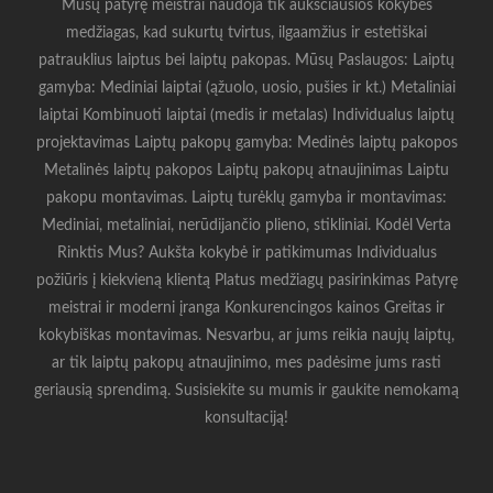
Mūsų patyrę meistrai naudoja tik aukščiausios kokybės
medžiagas, kad sukurtų tvirtus, ilgaamžius ir estetiškai
patrauklius laiptus bei laiptų pakopas. Mūsų Paslaugos: Laiptų
gamyba: Mediniai laiptai (ąžuolo, uosio, pušies ir kt.) Metaliniai
laiptai Kombinuoti laiptai (medis ir metalas) Individualus laiptų
projektavimas Laiptų pakopų gamyba: Medinės laiptų pakopos
Metalinės laiptų pakopos Laiptų pakopų atnaujinimas Laiptu
pakopu montavimas. Laiptų turėklų gamyba ir montavimas:
Mediniai, metaliniai, nerūdijančio plieno, stikliniai. Kodėl Verta
Rinktis Mus? Aukšta kokybė ir patikimumas Individualus
požiūris į kiekvieną klientą Platus medžiagų pasirinkimas Patyrę
meistrai ir moderni įranga Konkurencingos kainos Greitas ir
kokybiškas montavimas. Nesvarbu, ar jums reikia naujų laiptų,
ar tik laiptų pakopų atnaujinimo, mes padėsime jums rasti
geriausią sprendimą. Susisiekite su mumis ir gaukite nemokamą
konsultaciją!