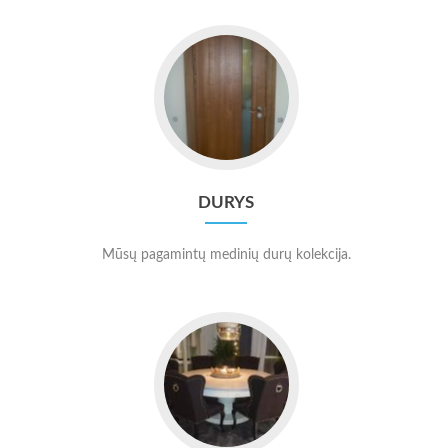
Go
to
Durys
DURYS
Mūsų pagamintų medinių durų kolekcija.
Go
to
Kiti
gaminiai