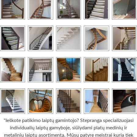
"Ieškote patikimo laiptų gamintojo? Stepranga specializuojasi
individualių laiptų gamyboje, siūlydami platų medinių ir
metalinių laiptų asortimentą. Mūsų patyrę meistrai kuria tiek