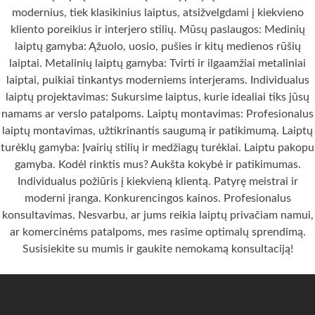
modernius, tiek klasikinius laiptus, atsižvelgdami į kiekvieno
kliento poreikius ir interjero stilių. Mūsų paslaugos: Medinių
laiptų gamyba: Ąžuolo, uosio, pušies ir kitų medienos rūšių
laiptai. Metalinių laiptų gamyba: Tvirti ir ilgaamžiai metaliniai
laiptai, puikiai tinkantys moderniems interjerams. Individualus
laiptų projektavimas: Sukursime laiptus, kurie idealiai tiks jūsų
namams ar verslo patalpoms. Laiptų montavimas: Profesionalus
laiptų montavimas, užtikrinantis saugumą ir patikimumą. Laiptų
turėklų gamyba: Įvairių stilių ir medžiagų turėklai. Laiptu pakopu
gamyba. Kodėl rinktis mus? Aukšta kokybė ir patikimumas.
Individualus požiūris į kiekvieną klientą. Patyrę meistrai ir
moderni įranga. Konkurencingos kainos. Profesionalus
konsultavimas. Nesvarbu, ar jums reikia laiptų privačiam namui,
ar komercinėms patalpoms, mes rasime optimalų sprendimą.
Susisiekite su mumis ir gaukite nemokamą konsultaciją!